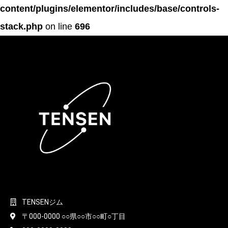
content/plugins/elementor/includes/base/controls-
stack.php
on line
696
TENSENジム
〒000-0000 ○○県○○市○○町○丁目